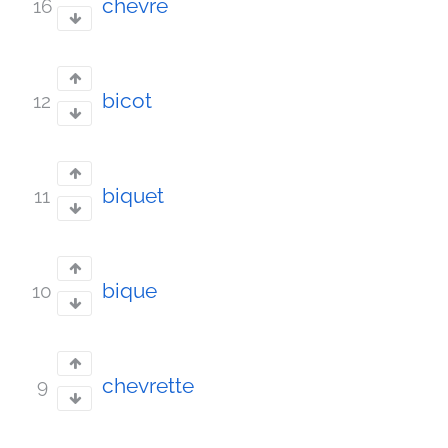
chèvre
16
bicot
12
biquet
11
bique
10
chevrette
9