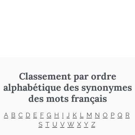
Classement par ordre
alphabétique des synonymes
des mots français
A
B
C
D
E
F
G
H
I
J
K
L
M
N
O
P
Q
R
S
T
U
V
W
X
Y
Z