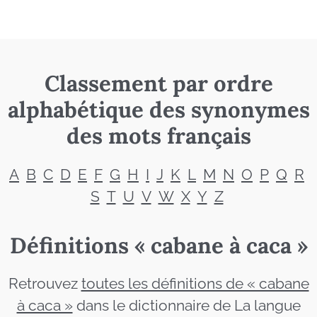
Classement par ordre
alphabétique des synonymes
des mots français
A
B
C
D
E
F
G
H
I
J
K
L
M
N
O
P
Q
R
S
T
U
V
W
X
Y
Z
Définitions « cabane à caca »
Retrouvez
toutes les définitions de « cabane
à caca »
dans le dictionnaire de La langue