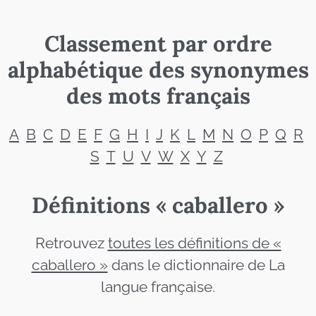
Classement par ordre
alphabétique des synonymes
des mots français
A
B
C
D
E
F
G
H
I
J
K
L
M
N
O
P
Q
R
S
T
U
V
W
X
Y
Z
Définitions « caballero »
Retrouvez
toutes les définitions de «
caballero »
dans le dictionnaire de La
langue française.