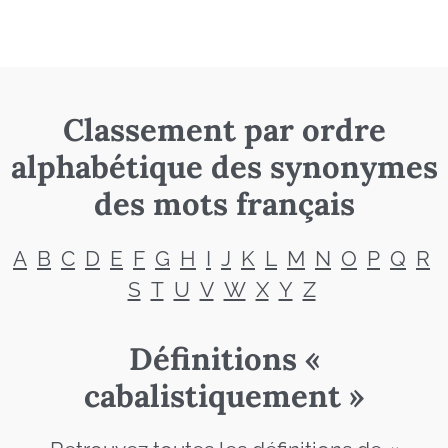
Classement par ordre
alphabétique des synonymes
des mots français
A
B
C
D
E
F
G
H
I
J
K
L
M
N
O
P
Q
R
S
T
U
V
W
X
Y
Z
Définitions «
cabalistiquement »