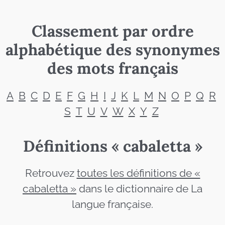
Classement par ordre
alphabétique des synonymes
des mots français
A
B
C
D
E
F
G
H
I
J
K
L
M
N
O
P
Q
R
S
T
U
V
W
X
Y
Z
Définitions « cabaletta »
Retrouvez
toutes les définitions de «
cabaletta »
dans le dictionnaire de La
langue française.