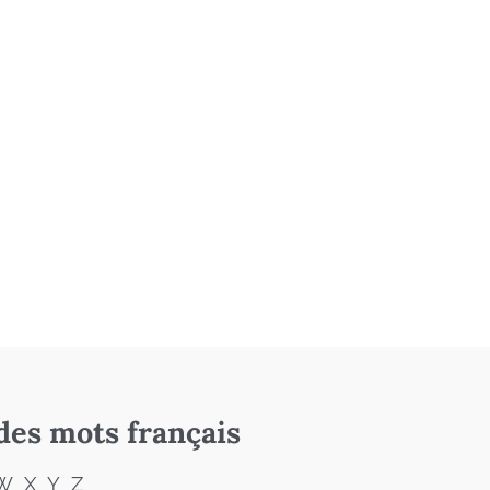
des mots français
W
X
Y
Z