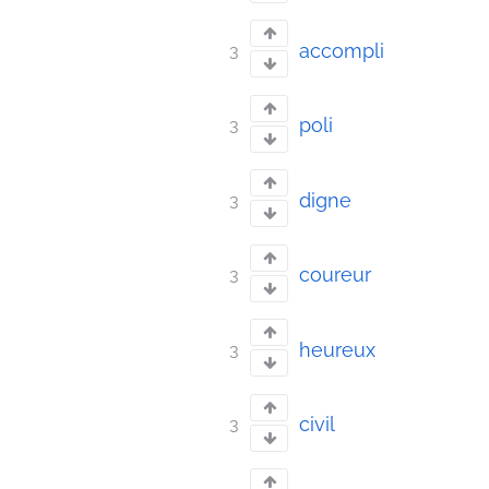
accompli
3
poli
3
digne
3
coureur
3
heureux
3
civil
3