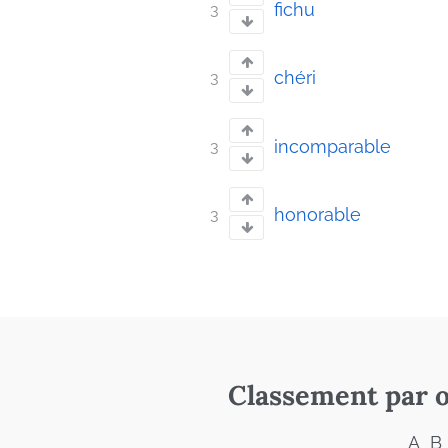
fichu
3
chéri
3
incomparable
3
honorable
3
Classement par o
A
B