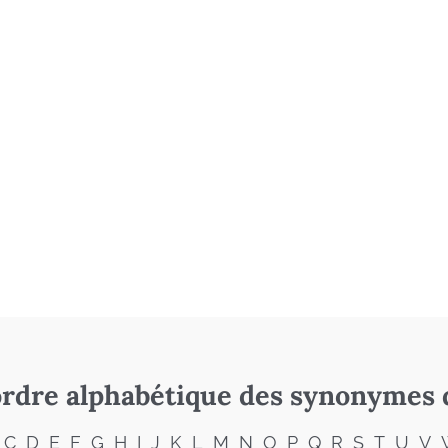
rdre alphabétique des synonymes 
C
D
E
F
G
H
I
J
K
L
M
N
O
P
Q
R
S
T
U
V