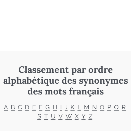
Classement par ordre
alphabétique des synonymes
des mots français
A
B
C
D
E
F
G
H
I
J
K
L
M
N
O
P
Q
R
S
T
U
V
W
X
Y
Z