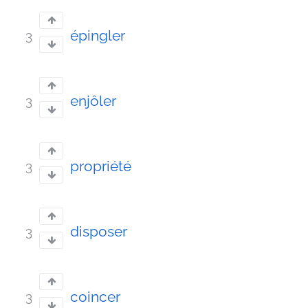
épingler
3
enjôler
3
propriété
3
disposer
3
coincer
3