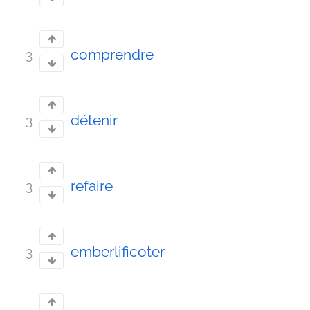
comprendre
3
détenir
3
refaire
3
emberlificoter
3