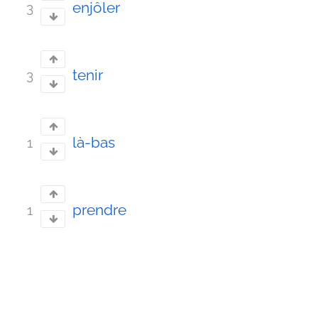
enjôler
3
tenir
3
là-bas
1
prendre
1