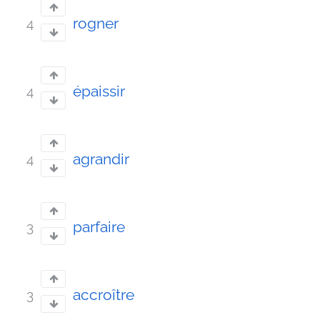
rogner
4
épaissir
4
agrandir
4
parfaire
3
accroître
3