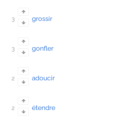
grossir
3
gonfler
3
adoucir
2
étendre
2