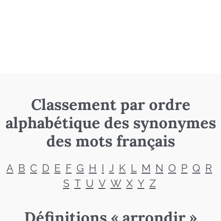
Classement par ordre
alphabétique des synonymes
des mots français
A
B
C
D
E
F
G
H
I
J
K
L
M
N
O
P
Q
R
S
T
U
V
W
X
Y
Z
Définitions « arrondir »