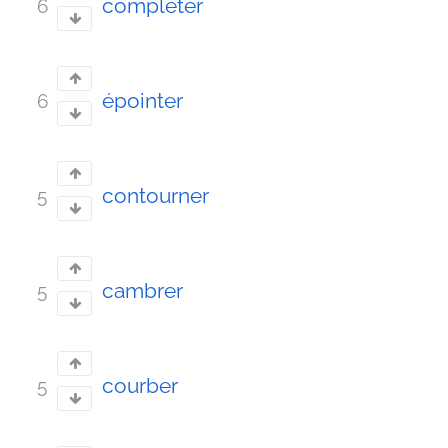
compléter
6
épointer
6
contourner
5
cambrer
5
courber
5