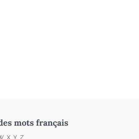
des mots français
W
X
Y
Z