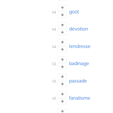
goût
14
dévotion
14
tendresse
14
badinage
13
passade
12
fanatisme
12