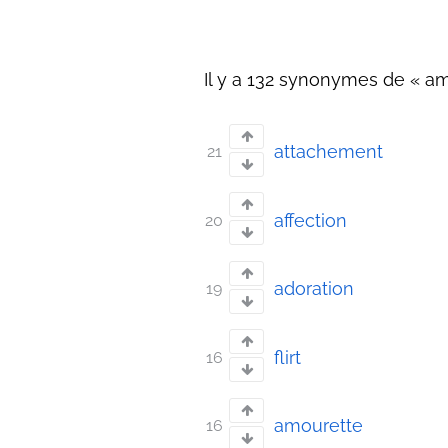
Il y a 132 synonymes de « am
attachement
21
affection
20
adoration
19
flirt
16
amourette
16