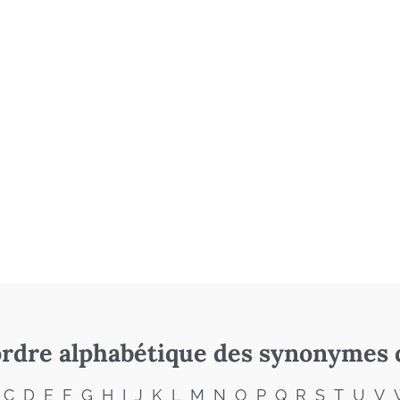
rdre alphabétique des synonymes 
C
D
E
F
G
H
I
J
K
L
M
N
O
P
Q
R
S
T
U
V