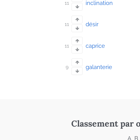
inclination
11
désir
11
caprice
11
galanterie
9
Classement par o
A
B