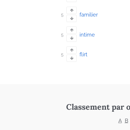
familier
5
intime
5
flirt
5
Classement par o
A
B