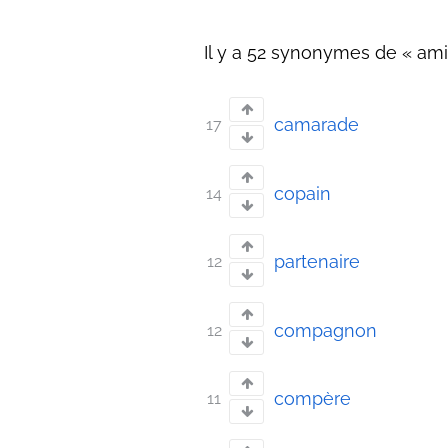
Il y a 52 synonymes de « ami 
camarade
17
copain
14
partenaire
12
compagnon
12
compère
11