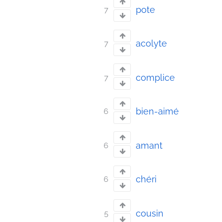
pote
7
acolyte
7
complice
7
bien-aimé
6
amant
6
chéri
6
cousin
5