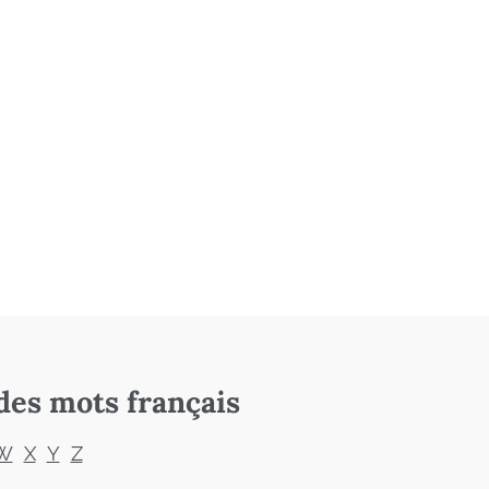
des mots français
W
X
Y
Z