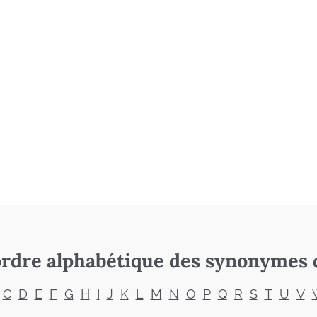
rdre alphabétique des synonymes 
C
D
E
F
G
H
I
J
K
L
M
N
O
P
Q
R
S
T
U
V