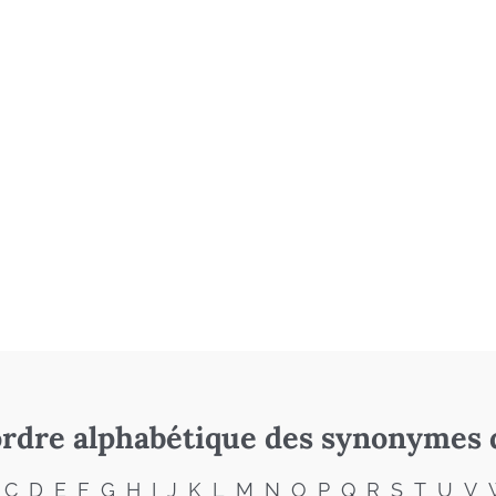
rdre alphabétique des synonymes 
C
D
E
F
G
H
I
J
K
L
M
N
O
P
Q
R
S
T
U
V