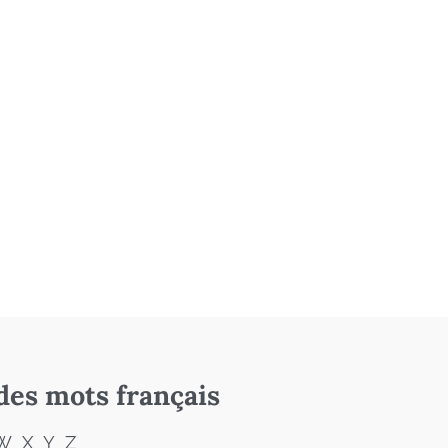
des mots français
W
X
Y
Z