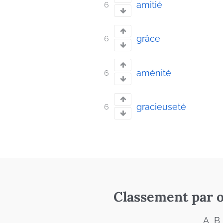
amitié
6
grâce
6
aménité
6
gracieuseté
6
Classement par o
A
B