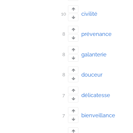
civilité
10
prévenance
8
galanterie
8
douceur
8
délicatesse
7
bienveillance
7