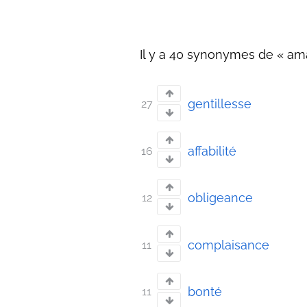
Il y a 40 synonymes de « amab
gentillesse
27
affabilité
16
obligeance
12
complaisance
11
bonté
11