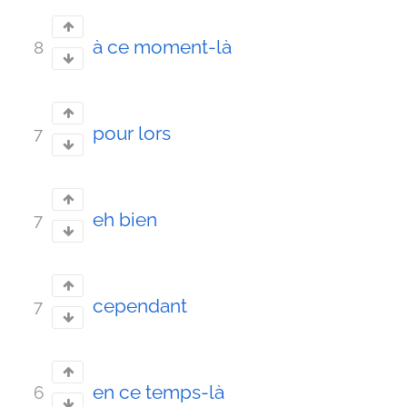
à ce moment-là
8
pour lors
7
eh bien
7
cependant
7
en ce temps-là
6