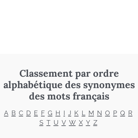
Classement par ordre
alphabétique des synonymes
des mots français
A
B
C
D
E
F
G
H
I
J
K
L
M
N
O
P
Q
R
S
T
U
V
W
X
Y
Z