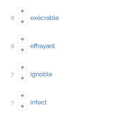
exécrable
8
effrayant
8
ignoble
7
infect
7