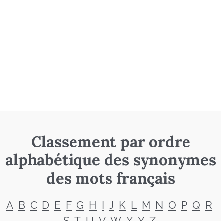
Classement par ordre
alphabétique des synonymes
des mots français
A
B
C
D
E
F
G
H
I
J
K
L
M
N
O
P
Q
R
S
T
U
V
W
X
Y
Z