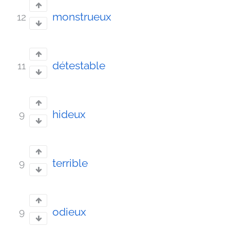
monstrueux
12
détestable
11
hideux
9
terrible
9
odieux
9