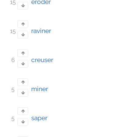
éroder
15
raviner
15
creuser
6
miner
5
saper
5