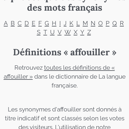
des mots français
A
B
C
D
E
F
G
H
I
J
K
L
M
N
O
P
Q
R
S
T
U
V
W
X
Y
Z
Définitions « affouiller »
Retrouvez
toutes les définitions de «
affouiller »
dans le dictionnaire de La langue
française.
Les synonymes d'affouiller sont donnés à
titre indicatif et sont classés selon les votes
des visiteurs. L'utilisation de notre