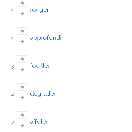
ronger
4
approfondir
4
fouiller
3
dégrader
2
affoler
0