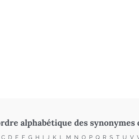
rdre alphabétique des synonymes 
C
D
E
F
G
H
I
J
K
L
M
N
O
P
Q
R
S
T
U
V