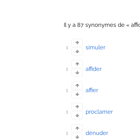
Il y a 87 synonymes de « affic
simuler
1
affider
1
affier
1
proclamer
1
dénuder
1