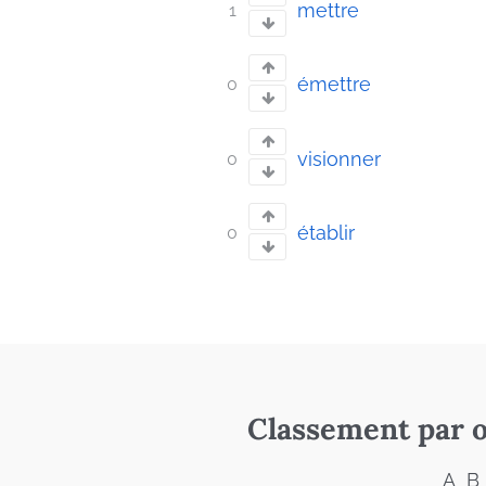
mettre
1
émettre
0
visionner
0
établir
0
Classement par o
A
B