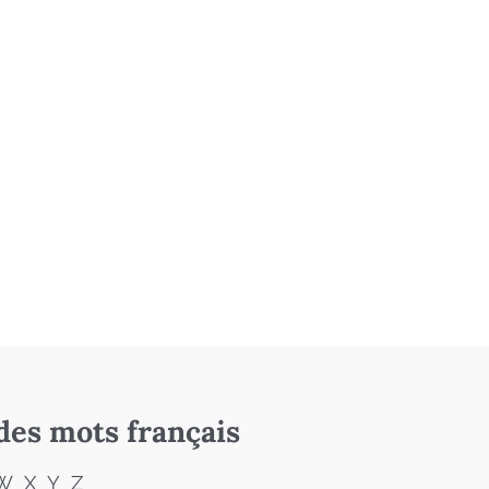
des mots français
W
X
Y
Z