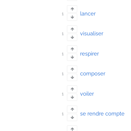
lancer
1
visualiser
1
respirer
1
composer
1
voiler
1
se rendre compte
1