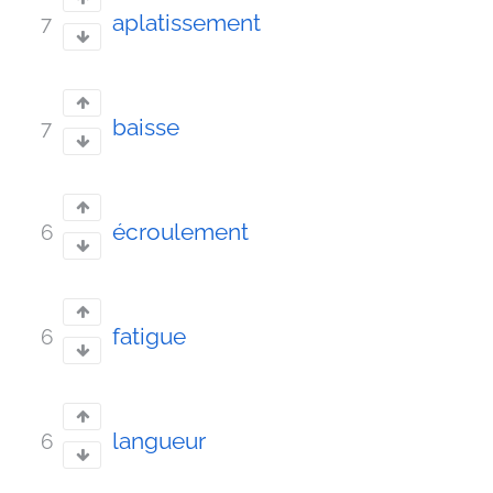
aplatissement
7
baisse
7
écroulement
6
fatigue
6
langueur
6