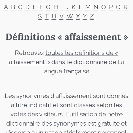
A
B
C
D
E
F
G
H
I
J
K
L
M
N
O
P
Q
R
S
T
U
V
W
X
Y
Z
Définitions « affaissement »
Retrouvez
toutes les définitions de «
affaissement »
dans le dictionnaire de La
langue française.
Les synonymes d'affaissement sont donnés
à titre indicatif et sont classés selon les
votes des visiteurs. L'utilisation de notre
dictionnaire des synonymes est gratuite et
réservée à un usage strictement personnel.