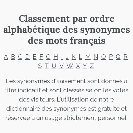
Classement par ordre
alphabétique des synonymes
des mots français
A
B
C
D
E
F
G
H
I
J
K
L
M
N
O
P
Q
R
S
T
U
V
W
X
Y
Z
Les synonymes d'aaisement sont donnés à
titre indicatif et sont classés selon les votes
des visiteurs. L'utilisation de notre
dictionnaire des synonymes est gratuite et
réservée à un usage strictement personnel.