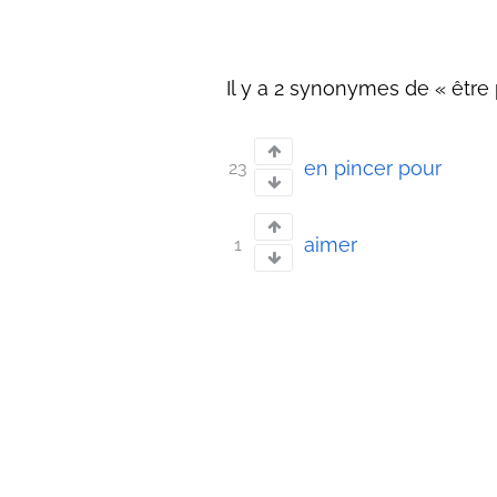
Il y a 2 synonymes de « être p
en pincer pour
23
aimer
1