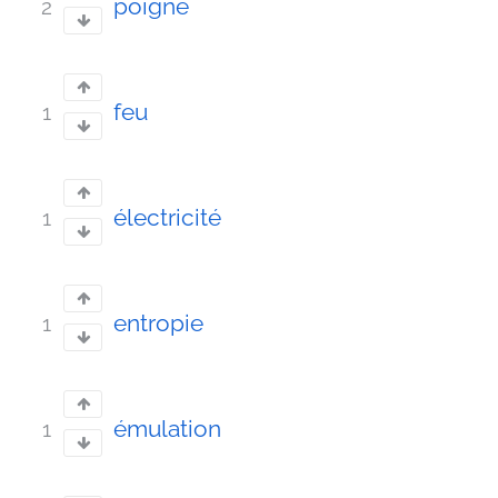
poigne
2
feu
1
électricité
1
entropie
1
émulation
1