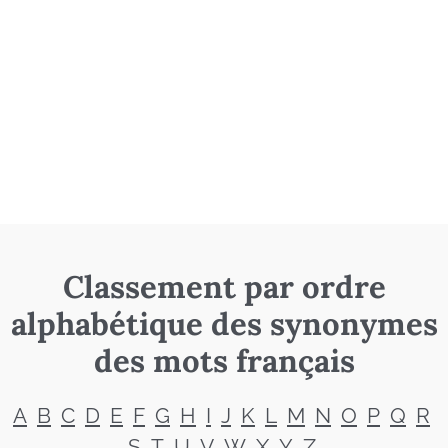
Classement par ordre
alphabétique des synonymes
des mots français
A
B
C
D
E
F
G
H
I
J
K
L
M
N
O
P
Q
R
S
T
U
V
W
X
Y
Z