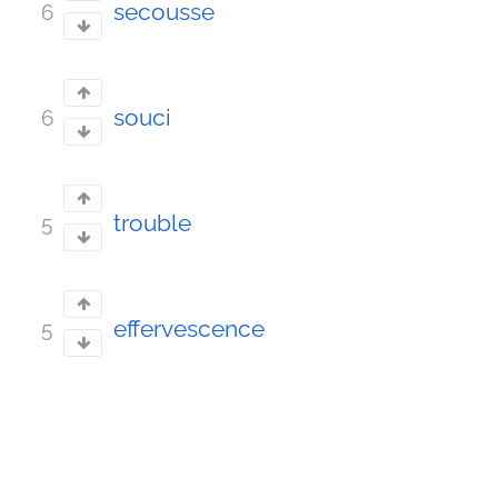
secousse
6
souci
6
trouble
5
effervescence
5