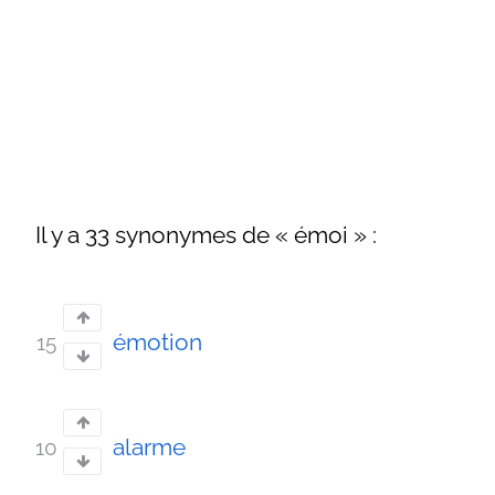
Il y a 33 synonymes de « émoi » :
émotion
15
alarme
10