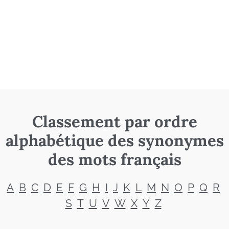
Classement par ordre
alphabétique des synonymes
des mots français
A
B
C
D
E
F
G
H
I
J
K
L
M
N
O
P
Q
R
S
T
U
V
W
X
Y
Z