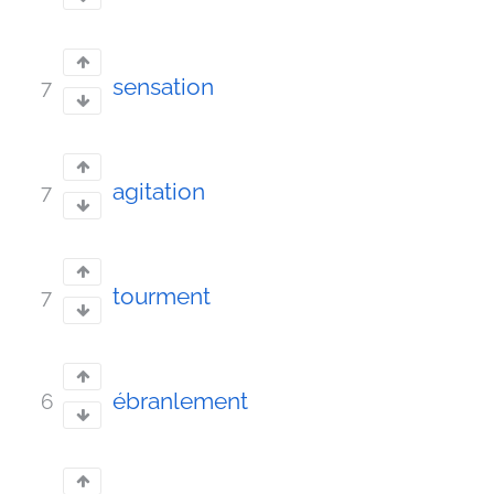
sensation
7
agitation
7
tourment
7
ébranlement
6