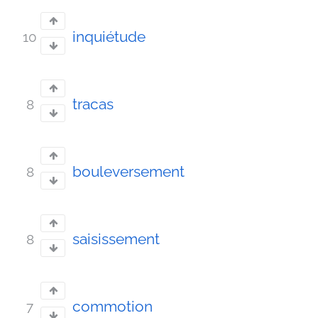
inquiétude
10
tracas
8
bouleversement
8
saisissement
8
commotion
7