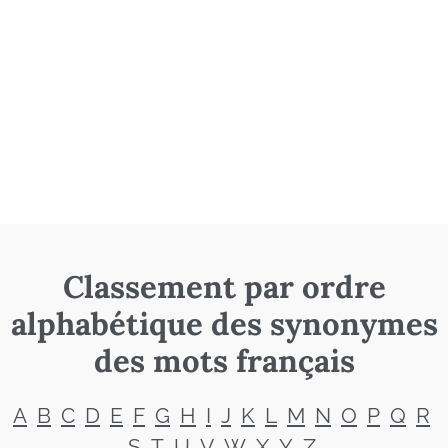
Classement par ordre
alphabétique des synonymes
des mots français
A
B
C
D
E
F
G
H
I
J
K
L
M
N
O
P
Q
R
S
T
U
V
W
X
Y
Z