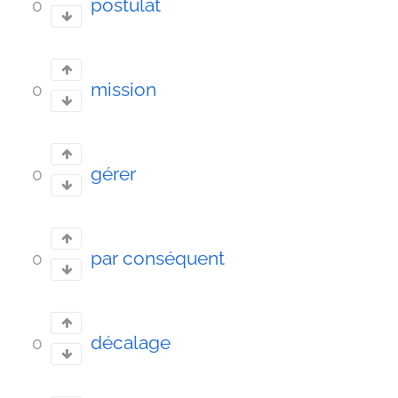
postulat
0
mission
0
gérer
0
par conséquent
0
décalage
0