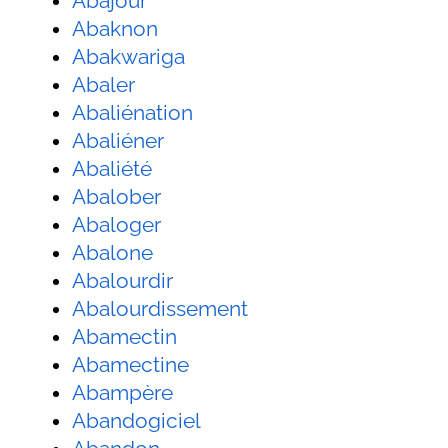
Abajour
Abaknon
Abakwariga
Abaler
Abaliénation
Abaliéner
Abaliété
Abalober
Abaloger
Abalone
Abalourdir
Abalourdissement
Abamectin
Abamectine
Abampère
Abandogiciel